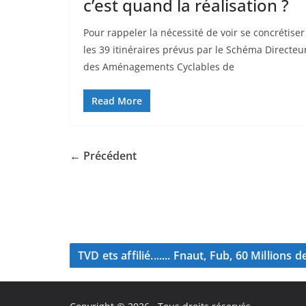
c’est quand la réalisation ?
Pour rappeler la nécessité de voir se concrétiser
les 39 itinéraires prévus par le Schéma Directeu
des Aménagements Cyclables de
Read More
← Précédent
TVD ets affilié....... Fnaut, Fub, 60 Million