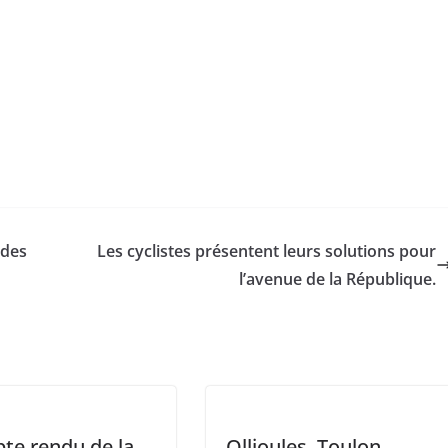
 des
Les cyclistes présentent leurs solutions pour
l’avenue de la République.
te rendu de la
Ollioules, Toulon,