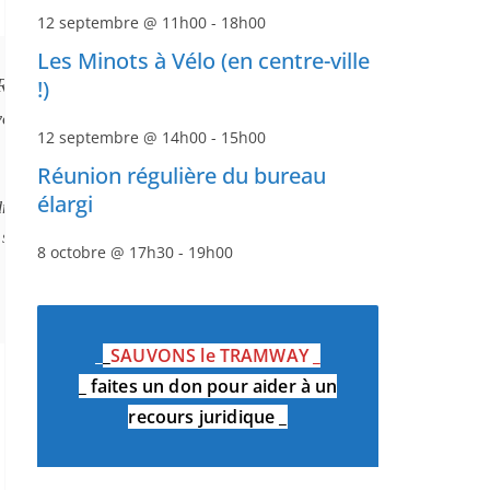
12 septembre @ 11h00
-
18h00
Les Minots à Vélo (en centre-ville
 République. Si ces travaux vont permettre des améliorations,
!)
voies rapides, doivent être mis au point des itinéraires cyclab
12 septembre @ 14h00
-
15h00
Réunion régulière du bureau
élargi
 des travaux de rénovation de l’Avenue de la République. Ces aménagemen
us souhaitons qu’une voie de circulation voiture de l’Avenue de la Répub
8 octobre @ 17h30
-
19h00
_
_
SAUVONS le TRAMWAY
_
_
faites un don pour aider à un
recours juridique
_