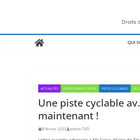
Passer
au
contenu
Droits 
QUI 
ACTUALITÉS
DÉPLACEMENTS DOUX
PISTES CYCLABLES
VÉL
Une piste cyclable av
maintenant !
8 février 2023
admin-TVD
Lettre ouverte adressée à Mr Falco, Maire de To