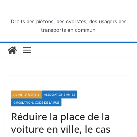
Passer
au
contenu
Droits des piétons, des cyclistes, des usagers des
transports en commun.
ADMINISTRATION
ASSOCIATIONS AMIES
CIRCULATION, CODE DE LA RUE
Réduire la place de la
voiture en ville, le cas