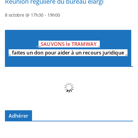
Réunion régulière du bureau élargi
8 octobre @ 17h30
-
19h00
_
_
SAUVONS le TRAMWAY
_
_
faites un don pour aider à un recours juridique
_
Adhérer