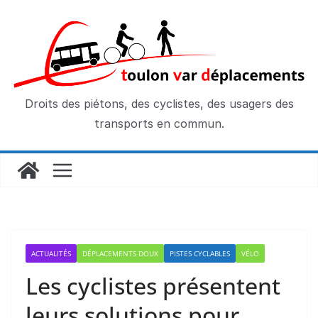
Passer
au
contenu
Droits des piétons, des cyclistes, des usagers des
transports en commun.
ACTUALITÉS
DÉPLACEMENTS DOUX
PISTES CYCLABLES
VÉLO
Les cyclistes présentent
leurs solutions pour