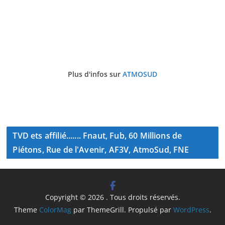
Plus d'infos sur
ATMOSUD
TVD ets affilié....... Fnaut, Fub, 60 Millions de
Piétons, Rue de l'Avenir, AF3V, AtmoSud, FNE
Copyright © 2026
. Tous droits réservés.
Theme
ColorMag
par ThemeGrill. Propulsé par
WordPress
.