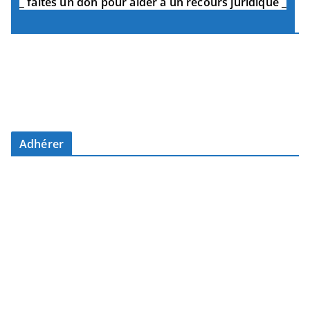
_
faites un don pour aider à un recours juridique
_
Adhérer