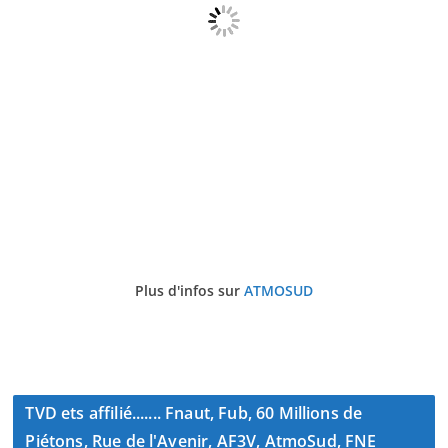
Plus d'infos sur
ATMOSUD
TVD ets affilié....... Fnaut, Fub, 60 Millions de
Piétons, Rue de l'Avenir, AF3V, AtmoSud, FNE