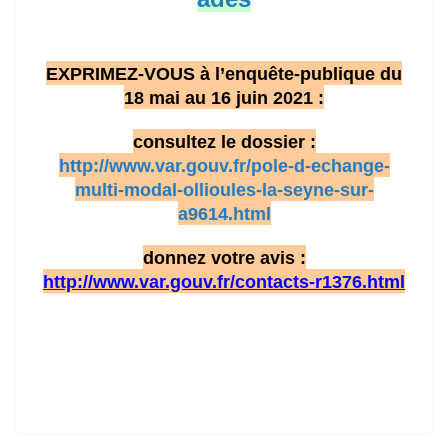
EXPRIMEZ-VOUS à l’enquête-publique du
18 mai au 16 juin 2021 :
consultez le dossier :
http://www.var.gouv.fr/pole-d-echange-
multi-modal-ollioules-la-seyne-sur-
a9614.html
donnez votre avis :
http://www.var.gouv.fr/contacts-r1376.html