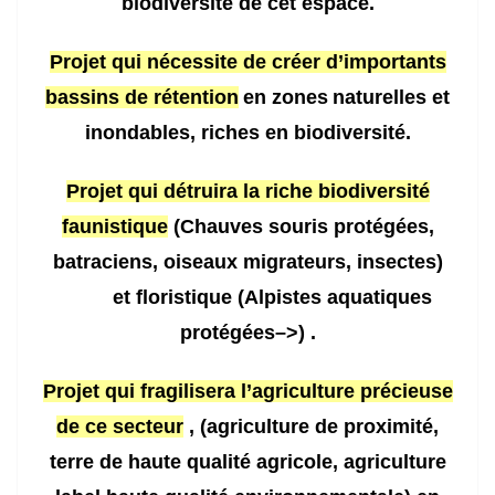
biodiversité de cet espace.
Projet qui nécessite de créer d’important
s
bassin
s
de rétention
en zone
s
naturelles
et
inondables,
riches en biodiversité.
Projet qui détruira la riche biodiversité
faunistique
(Chauves souris
protégées
,
batraciens, oiseaux migrateurs, insectes)
et floristique (Alpistes aquatiques
protégées–>)
.
Projet qui fragilisera l’agriculture précieuse
de ce secteur
,
(
agriculture de proximité,
terre de haute qualité agricole, a
g
r
iculture