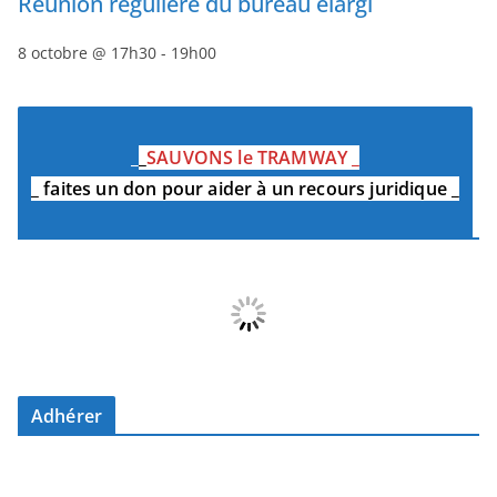
Réunion régulière du bureau élargi
8 octobre @ 17h30
-
19h00
_
_
SAUVONS le TRAMWAY
_
_
faites un don pour aider à un recours juridique
_
Adhérer