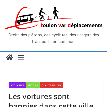
Passer
au
contenu
Droits des piétons, des cyclistes, des usagers des
transports en commun.
ACTUALITÉS
PIÉTONS
QUALITÉ DE L'AIR
Les voitures sont
bannies dans cette ville