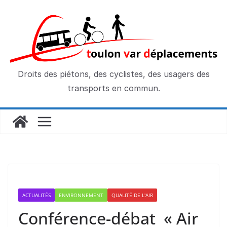
Passer
au
contenu
Droits des piétons, des cyclistes, des usagers des
transports en commun.
ACTUALITÉS
ENVIRONNEMENT
QUALITÉ DE L'AIR
Conférence-débat « Air