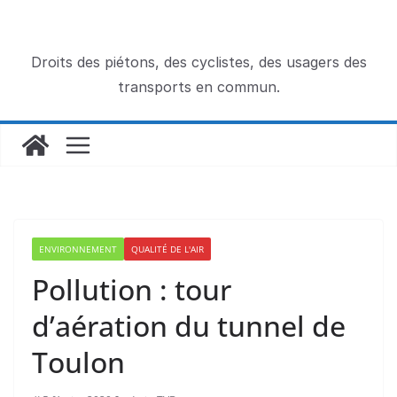
Passer
au
contenu
Droits des piétons, des cyclistes, des usagers des
transports en commun.
ENVIRONNEMENT
QUALITÉ DE L'AIR
Pollution : tour
d’aération du tunnel de
Toulon