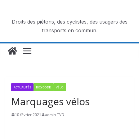
Passer
au
contenu
Droits des piétons, des cyclistes, des usagers des
transports en commun.
ACTUALITÉS
BICYCODE
VÉLO
Marquages vélos
10 février 2021
admin-TVD