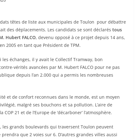
idats têtes de liste aux municipales de Toulon pour débattre
tait des déplacements. Les candidats se sont déclarés
tous
f M. Hubert FALCO
, devenu opposé à ce projet depuis 14 ans,
n en 2005 en tant que Président de TPM.
les échanges, il y avait le Collectif Tramway, bon
s contre-vérités avancées par M. Hubert FALCO pour ne pas
 publique depuis l’an 2.000 qui a permis les nombreuses
acité et de confort reconnues dans le monde, est un moyen
rivilégié, malgré ses bouchons et sa pollution. L’aire de
la COP 21 et de l’Europe de ‘décarboner’ l’atmosphère.
e’, les grands boulevards qui traversent Toulon peuvent
 prendra que 2 voies sur 6. D’autres grandes villes aussi