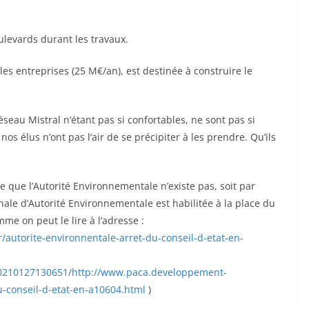
oulevards durant les travaux.
les entreprises (25 M€/an), est destinée à construire le
éseau Mistral n’étant pas si confortables, ne sont pas si
nos élus n’ont pas l’air de se précipiter à les prendre. Qu’ils
 que l’Autorité Environnementale n’existe pas, soit par
ale d’Autorité Environnementale est habilitée à la place du
me on peut le lire à l’adresse :
autorite-environnentale-arret-du-conseil-d-etat-en-
20210127130651/http://www.paca.developpement-
u-conseil-d-etat-en-a10604.html
)