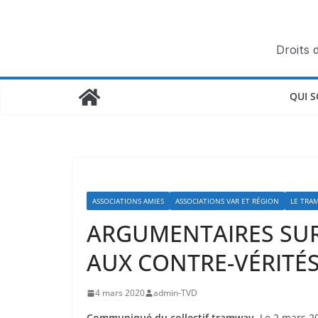
Passer
au
contenu
Droits 
QUI 
ASSOCIATIONS AMIES
ASSOCIATIONS VAR ET RÉGION
LE TRA
ARGUMENTAIRES SUR
AUX CONTRE-VÉRITÉ
4 mars 2020
admin-TVD
Communiqué du collectif tramway,
Le 2 mars 2