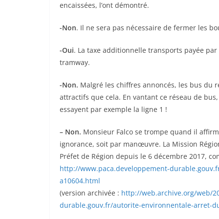
encaissées, l’ont démontré.
-Non
. Il ne sera pas nécessaire de fermer les b
-Oui
. La taxe additionnelle transports payée par 
tramway.
-Non.
Malgré les chiffres annoncés, les bus du r
attractifs que cela. En vantant ce réseau de bus, 
essayent par exemple la ligne 1 !
– Non.
Monsieur Falco se trompe quand il affirme
ignorance, soit par manœuvre. La Mission Région
Préfet de Région depuis le 6 décembre 2017, com
http://www.paca.developpement-durable.gouv.fr/
a10604.html
(version archivée :
http://web.archive.org/web/
durable.gouv.fr/autorite-environnentale-arret-d