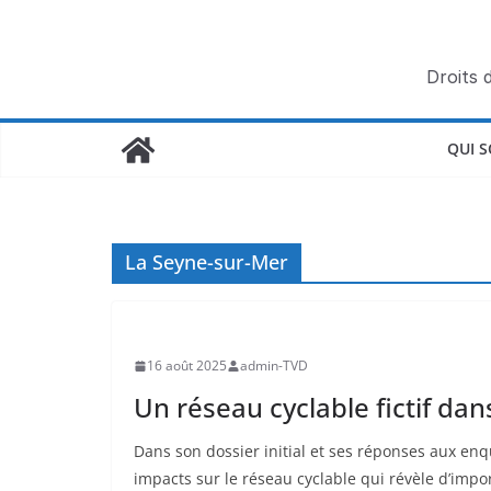
Passer
au
contenu
Droits 
QUI 
La Seyne-sur-Mer
16 août 2025
admin-TVD
Un réseau cyclable fictif da
Dans son dossier initial et ses réponses aux en
impacts sur le réseau cyclable qui révèle d’impo