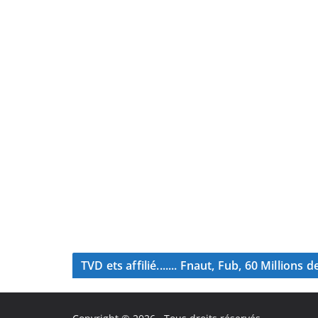
TVD ets affilié....... Fnaut, Fub, 60 Million