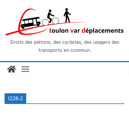
Passer
au
contenu
Droits des piétons, des cyclistes, des usagers des
transports en commun.
l228-2