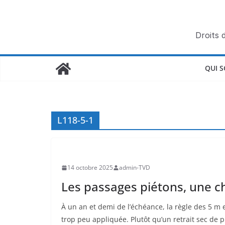
Passer
au
contenu
Droits 
QUI 
L118-5-1
14 octobre 2025
admin-TVD
Les passages piétons, une ch
À un an et demi de l’échéance, la règle des 5 m
trop peu appliquée. Plutôt qu’un retrait sec de pl