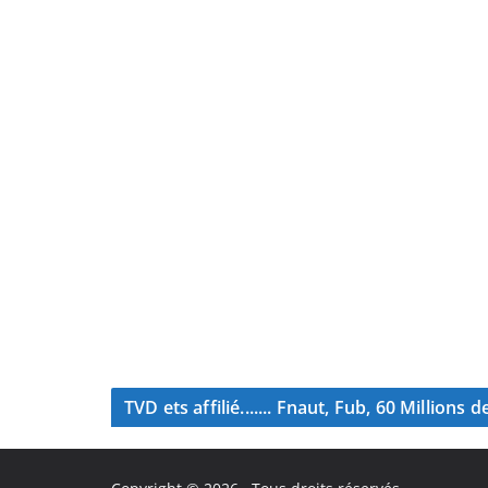
TVD ets affilié....... Fnaut, Fub, 60 Million