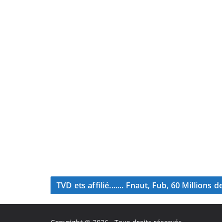
TVD ets affilié....... Fnaut, Fub, 60 Million