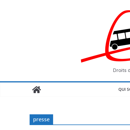
Passer
au
contenu
Droits 
QUI 
presse