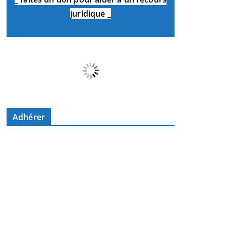
juridique
_
Adhérer