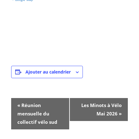
Ajouter au calendrier
N
«
Réunion
Les Minots à Vélo
a
mensuelle du
Mai 2026
»
collectif vélo sud
v